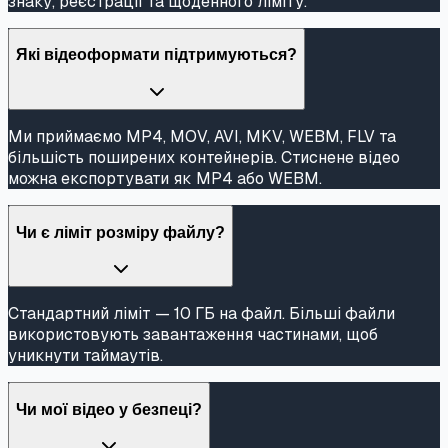
знаку, реєстрації та щоденного ліміту.
Які відеоформати підтримуються?
Ми приймаємо MP4, MOV, AVI, MKV, WEBM, FLV та
більшість поширених контейнерів. Стиснене відео
можна експортувати як MP4 або WEBM.
Чи є ліміт розміру файлу?
Стандартний ліміт — 10 ГБ на файл. Більші файли
використовують завантаження частинами, щоб
уникнути таймаутів.
Чи мої відео у безпеці?