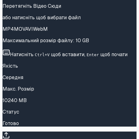
Перетягніть Відео Сюди
або
натисніть щоб вибрати файл
MP4
MOV
AVI
WebM
Максимальний розмір файлу
:
10 GB
Натисніть
щоб вставити
,
щоб почати
Ctrl+V
Enter
Якість
Середня
Макс. Розмір
10240
MB
Статус
Готово