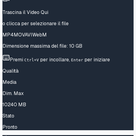
Trascina il Video Qui
o
clicca per selezionare il file
MP4
MOV
AVI
WebM
Dimensione massima del file
:
10 GB
Premi
per incollare
,
per iniziare
Ctrl+V
Enter
Qualità
Media
Dim. Max
10240
MB
Stato
Pronto